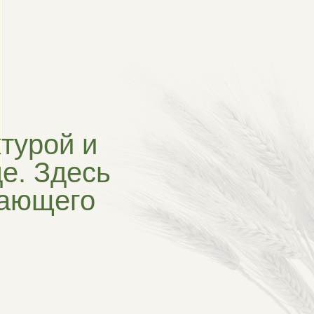
 и
есь
го