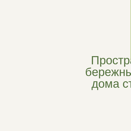
Пространс
бережным 
дома ста