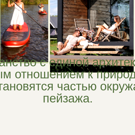
тво с единой архитектурой
отношением к природе. Зд
новятся частью окружающе
пейзажа.