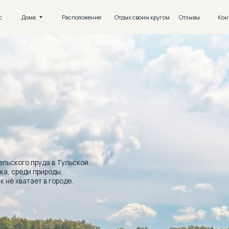
ома
ома
Расположение
Расположение
Отдых своим кругом
Отдых своим кругом
Отзывы
Отзывы
Контакты
Контакты
 пруда в Тульской
ди природы,
тает в городе.